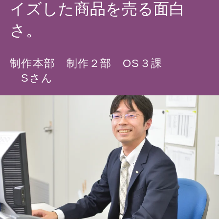
イズした商品を売る面白
さ。
制作本部 制作２部 OS３課
Sさん