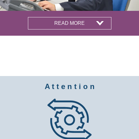
READ MORE
A t t e n t i o n