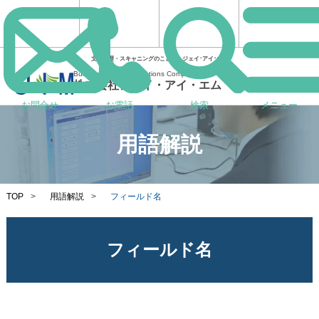
文書管理・スキャニングのことならジェイ･アイ･エム
Business Process Solutions Company
株式会社ジェイ・アイ・エム
お問合せ
お電話
検索
メニュー
用語解説
TOP
>
用語解説
>
フィールド名
フィールド名