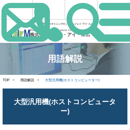
文書管理・スキャニングのことならジェイ･アイ･エム
Business Process Solutions Company
株式会社ジェイ・アイ・エム
お問合せ
お電話
検索
メニュー
用語解説
TOP
>
用語解説
>
大型汎用機(ホストコンピューター)
大型汎用機(ホストコンピュータ
ー)