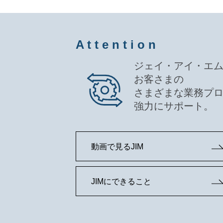
A t t e n t i o n
ジェイ・アイ・エ
お客さまの
さまざまな業務プ
強力にサポート。
動画で見るJIM
JIMにできること