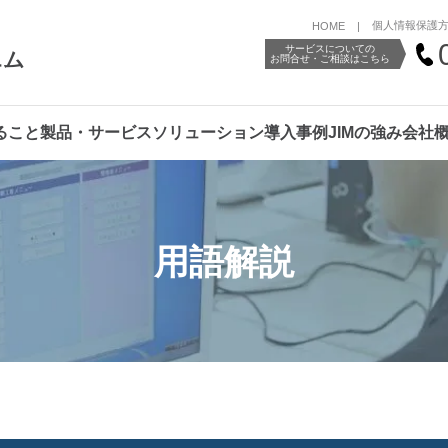
個人情報保護
HOME
サービスについての
エム
お問合せ・ご相談はこちら
ること
製品・サービス
ソリューション
導入事例
JIMの強み
会社
用語解説