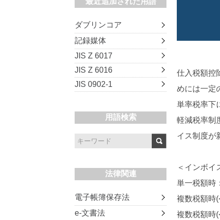
最近追加された用語
ダブリンコア
記録媒体
JIS Z 6017
JIS Z 6016
仕入税額控
JIS 0902-1
めには一定
単率税率下
用語検索
軽減税率制
イス制度が
＜インボイ
法律関連
単一税額時
電子帳簿保存法
複数税額時(
e-文書法
複数税額時(