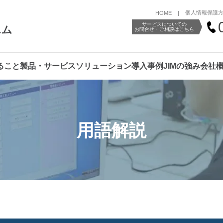
個人情報保護
HOME
サービスについての
エム
お問合せ・ご相談はこちら
ること
製品・サービス
ソリューション
導入事例
JIMの強み
会社
用語解説