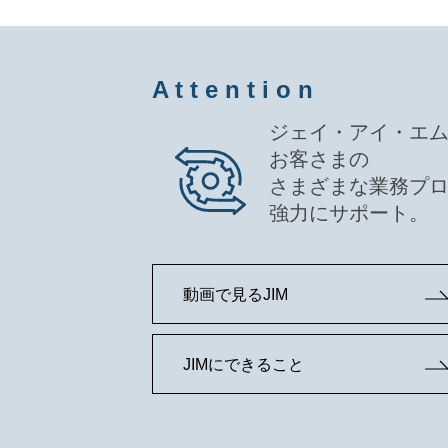
A t t e n t i o n
ジェイ・アイ・エ
お客さまの
さまざまな業務プ
強力にサポート。
動画で見るJIM
JIMにできること