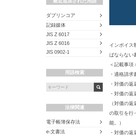
最近追加された用語
ダブリンコア
記録媒体
JIS Z 6017
JIS Z 6016
インボイス
JIS 0902-1
ばならない
＜記載事項
用語検索
・適格請求
・対価の返
・対価の返
（対価の返
法律関連
の取引を行
電子帳簿保存法
能。）
e-文書法
・対価の返